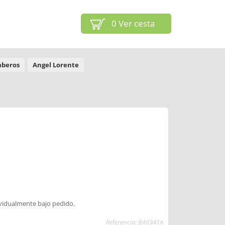
0
Ver cesta
aberos
Angel Lorente
ividualmente bajo pedido.
Referencia: BA0341A