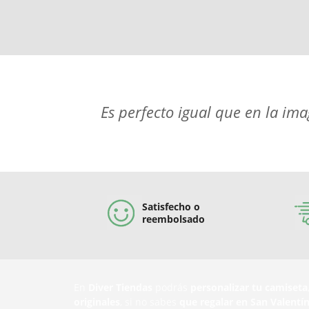
Es perfecto igual que en la i
Satisfecho o
reembolsado
En
Diver Tiendas
podrás
personalizar tu camiseta
originales
, si no sabes
que regalar en San Valentí