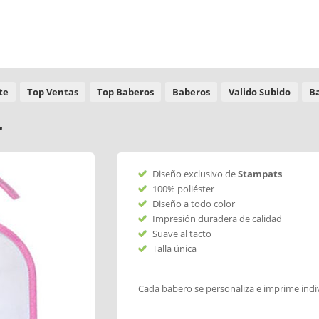
te
Top Ventas
Top Baberos
Baberos
Valido Subido
B
r
Diseño exclusivo de
Stampats
100% poliéster
Diseño a todo color
Impresión duradera de calidad
Suave al tacto
Talla única
Cada babero se personaliza e imprime ind