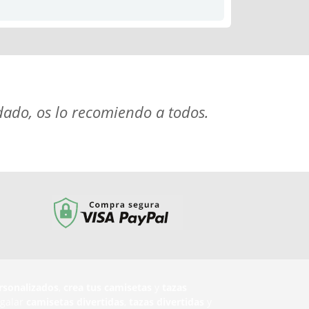
ado, os lo recomiendo a todos.
rsonalizados
,
crea tus camisetas
y
tazas
egalar
camisetas divertidas
,
tazas divertidas
y