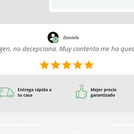
Daniela
magen, no decepciona. Muy contenta me ha qued
Entrega rápida a
Mejor precio
tu casa
garantizado
,
personalizar tu taza
y otros productos al mejor precio,
regalos pe
n
, Día del Padre, Día de la Madre, Navidad o cumpleaños, puedes r