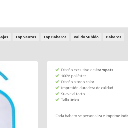
ajas
Top Ventas
Top Baberos
Valido Subido
Baberos
Diseño exclusivo de
Stampats
100% poliéster
Diseño a todo color
Impresión duradera de calidad
Suave al tacto
Talla única
Cada babero se personaliza e imprime ind