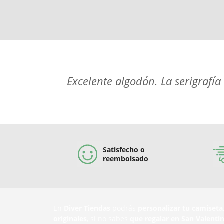
Excelente algodón. La serigrafí
Satisfecho o
reembolsado
En
Diver Tiendas
podrás
personalizar tu camiseta
originales
, si no sabes
que regalar en San Valentí