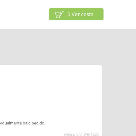
0
Ver cesta
ividualmente bajo pedido.
Referencia: BA0182A