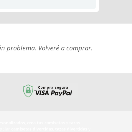
gún problema. Volveré a comprar.
rsonalizados
,
crea tus camisetas
y
tazas
egalar
camisetas divertidas
,
tazas divertidas
y