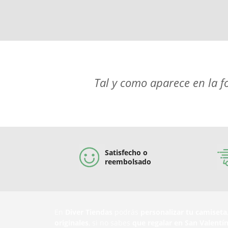
Tal y como aparece en la f
Satisfecho o
reembolsado
En
Diver Tiendas
podrás
personalizar tu camiseta
originales
, si no sabes
que regalar en San Valentí