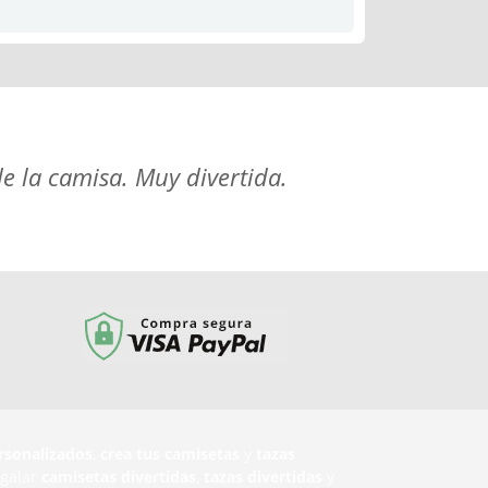
e la camisa. Muy divertida.
rsonalizados
,
crea tus camisetas
y
tazas
egalar
camisetas divertidas
,
tazas divertidas
y