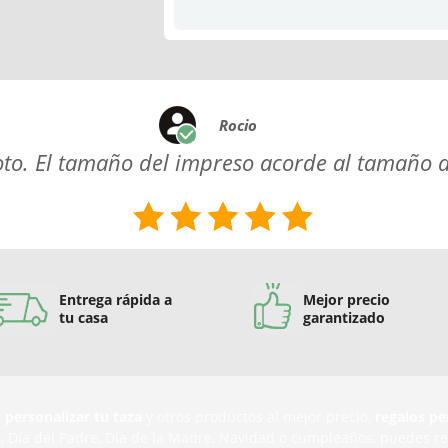
Rocio
oto. El tamaño del impreso acorde al tamaño d
Entrega rápida a
Mejor precio
tu casa
garantizado
,
personalizar tu taza
y otros productos al mejor precio,
regalos pe
n
, Día del Padre, Día de la Madre, Navidad o cumpleaños, puedes r