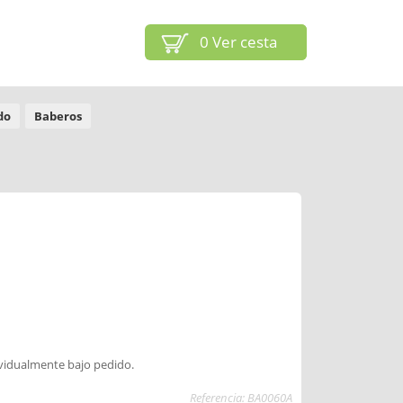
0
Ver cesta
do
Baberos
ividualmente bajo pedido.
Referencia: BA0060A