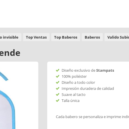
o invisible
Top Ventas
Top Baberos
Baberos
Valido Subi
uende
Diseño exclusivo de
Stampats
100% poliéster
Diseño a todo color
Impresión duradera de calidad
Suave al tacto
Talla única
Cada babero se personaliza e imprime ind