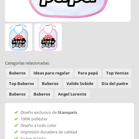
Categorías relacionadas:
Baberos
Ideas para regalar
Para papá
Top Ventas
Top Baberos
Baberos
Valido Subido
Día del padre
Baberos
Baberos
Angel Lorente
Diseño exclusivo de
Stampats
100% poliéster
Diseño a todo color
Impresión duradera de calidad
Suave al tacto