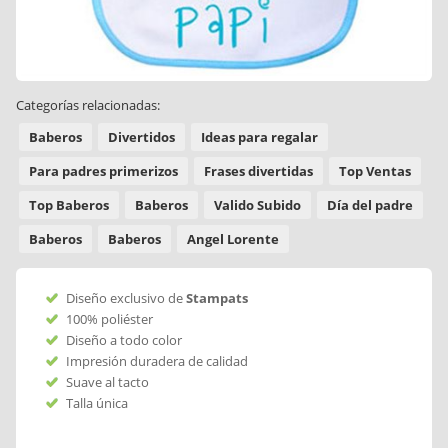
Categorías relacionadas:
Baberos
Divertidos
Ideas para regalar
Para padres primerizos
Frases divertidas
Top Ventas
Top Baberos
Baberos
Valido Subido
Día del padre
Baberos
Baberos
Angel Lorente
Diseño exclusivo de
Stampats
100% poliéster
Diseño a todo color
Impresión duradera de calidad
Suave al tacto
Talla única