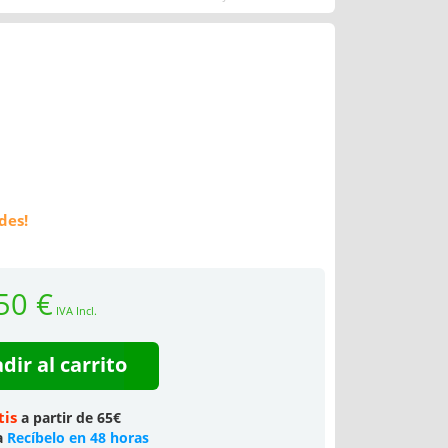
des!
50 €
IVA Incl.
dir al carrito
tis
a partir de 65€
a
Recíbelo en 48 horas