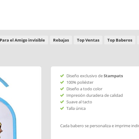
Para el Amigo invisible
Rebajas
Top Ventas
Top Baberos
Diseño exclusivo de
Stampats
100% poliéster
Diseño a todo color
Impresión duradera de calidad
Suave al tacto
Talla única
Cada babero se personaliza e imprime ind