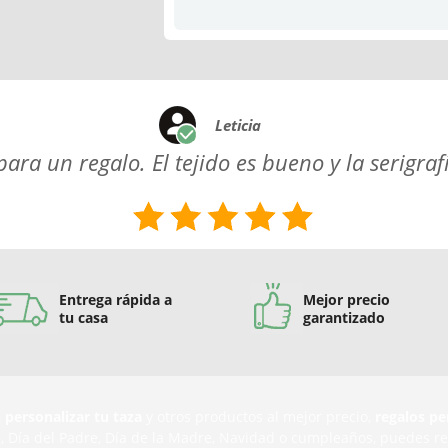
Leticia
ra un regalo. El tejido es bueno y la serigraf
Entrega rápida a
Mejor precio
tu casa
garantizado
,
personalizar tu taza
y otros productos al mejor precio,
regalos pe
n
, Día del Padre, Día de la Madre, Navidad o cumpleaños, puedes r