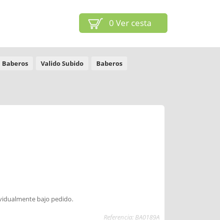
0
Ver cesta
Baberos
Valido Subido
Baberos
ividualmente bajo pedido.
Referencia: BA0189A