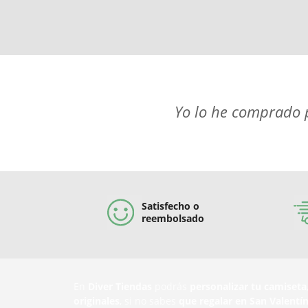
Yo lo he comprado pa
Satisfecho o
reembolsado
En
Diver Tiendas
podrás
personalizar tu camiseta
originales
, si no sabes
que regalar en San Valentí