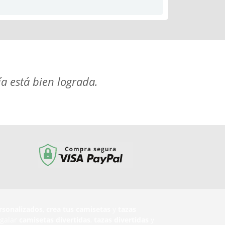
ía está bien lograda.
rsonalizados
,
crea tus camisetas
y
tazas
egalar
camisetas divertidas
,
tazas divertidas
y