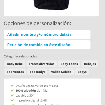
Opciones de personalización:
Añadir nombre y/o número detrás
Petición de cambio en éste diseño
Categorías relacionadas:
Body Bebé
Frases divertidas
Baby Toons
Rebajas
Top Ventas
Top Bodys
Valido Subido
Bodys
Diseño exclusivo de
Stampats
100% algodón
de 175g
Lavable a 30º
Impresión digital téxtil