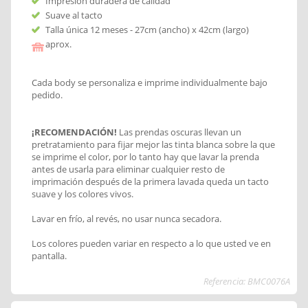
Impresión duradera de calidad
Suave al tacto
Talla única 12 meses - 27cm (ancho) x 42cm (largo)
aprox.
Cada body se personaliza e imprime individualmente bajo
pedido.
¡RECOMENDACIÓN!
Las prendas oscuras llevan un
pretratamiento para fijar mejor las tinta blanca sobre la que
se imprime el color, por lo tanto hay que lavar la prenda
antes de usarla para eliminar cualquier resto de
imprimación después de la primera lavada queda un tacto
suave y los colores vivos.
Lavar en frío, al revés, no usar nunca secadora.
Los colores pueden variar en respecto a lo que usted ve en
pantalla.
Referencia: BMC0076A