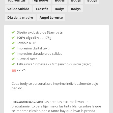
Top Ventas
Top Bodys
Bodys
Bodys
Bodys
Valido Subido
Crossfit
Bodys
Bodys
Día de la madre
Angel Lorente
Diseño exclusivo de
Stampats
100% algodón
de 175g
Lavable a 30º
Impresión digital téxtil
Impresión duradera de calidad
Suave al tacto
Talla única 12 meses - 27cm (ancho) x 42cm (largo)
aprox.
Cada body se personaliza e imprime individualmente bajo
pedido.
¡RECOMENDACIÓN!
Las prendas oscuras llevan un
pretratamiento para fijar mejor las tinta blanca sobre la que
se imprime el color, por lo tanto hay que lavar la prenda