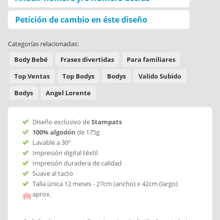
Petición de cambio en éste diseño
Categorías relacionadas:
Body Bebé
Frases divertidas
Para familiares
Top Ventas
Top Bodys
Bodys
Valido Subido
Bodys
Angel Lorente
Diseño exclusivo de
Stampats
100% algodón
de 175g
Lavable a 30º
Impresión digital téxtil
Impresión duradera de calidad
Suave al tacto
Talla única 12 meses - 27cm (ancho) x 42cm (largo)
aprox.