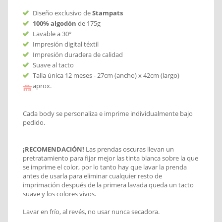
Diseño exclusivo de
Stampats
100% algodón
de 175g
Lavable a 30º
Impresión digital téxtil
Impresión duradera de calidad
Suave al tacto
Talla única 12 meses - 27cm (ancho) x 42cm (largo)
aprox.
Cada body se personaliza e imprime individualmente bajo
pedido.
¡RECOMENDACIÓN!
Las prendas oscuras llevan un
pretratamiento para fijar mejor las tinta blanca sobre la que
se imprime el color, por lo tanto hay que lavar la prenda
antes de usarla para eliminar cualquier resto de
imprimación después de la primera lavada queda un tacto
suave y los colores vivos.
Lavar en frío, al revés, no usar nunca secadora.