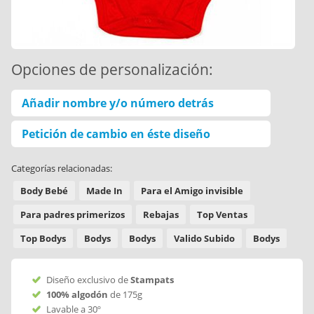
Opciones de personalización:
Añadir nombre y/o número detrás
Petición de cambio en éste diseño
Categorías relacionadas:
Body Bebé
Made In
Para el Amigo invisible
Para padres primerizos
Rebajas
Top Ventas
Top Bodys
Bodys
Bodys
Valido Subido
Bodys
Diseño exclusivo de
Stampats
100% algodón
de 175g
Lavable a 30º