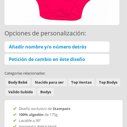
Opciones de personalización:
Añadir nombre y/o número detrás
Petición de cambio en éste diseño
Categorías relacionadas:
Body Bebé
Nacido para ser
Top Ventas
Top Bodys
Valido Subido
Bodys
Diseño exclusivo de
Stampats
100% algodón
de 175g
Lavable a 30º
Impresión digital téxtil