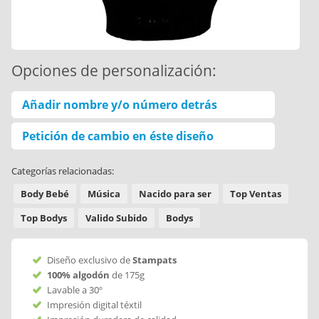
Opciones de personalización:
Añadir nombre y/o número detrás
Petición de cambio en éste diseño
Categorías relacionadas:
Body Bebé
Música
Nacido para ser
Top Ventas
Top Bodys
Valido Subido
Bodys
Diseño exclusivo de
Stampats
100% algodón
de 175g
Lavable a 30º
Impresión digital téxtil