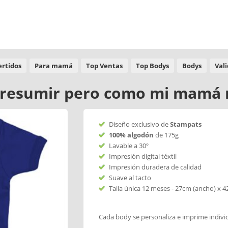
ertidos
Para mamá
Top Ventas
Top Bodys
Bodys
Val
presumir pero como mi mamá 
Diseño exclusivo de
Stampats
100% algodón
de 175g
Lavable a 30º
Impresión digital téxtil
Impresión duradera de calidad
Suave al tacto
Talla única 12 meses - 27cm (ancho) x 4
Cada body se personaliza e imprime indiv