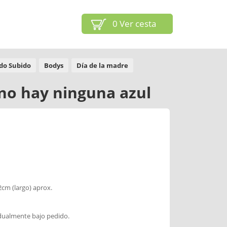
0
Ver cesta
ido Subido
Bodys
Día de la madre
no hay ninguna azul
2cm (largo) aprox.
idualmente bajo pedido.