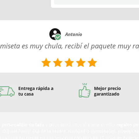
Antonio
miseta es muy chula, recibí el paquete muy r
Entrega rápida a
Mejor precio
tu casa
garantizado
,
personalizar tu taza
y otros productos al mejor precio,
regalos pe
n
, Día del Padre, Día de la Madre, Navidad o cumpleaños, puedes r
a calidad excelente en sus servicios con más de 15 años de experie