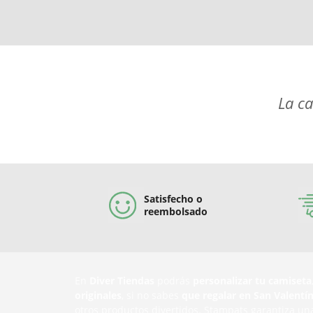
La ca
Satisfecho o
reembolsado
En
Diver Tiendas
podrás
personalizar tu camiseta
originales
, si no sabes
que regalar en San Valentí
otros productos divertidos. Stampats garantiza un