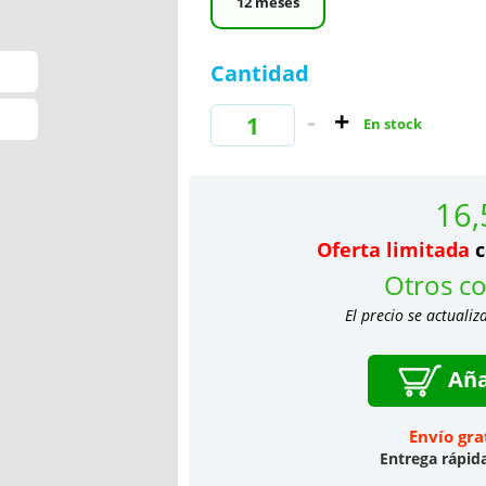
12 meses
Cantidad
En stock
16,
Oferta limitada
c
Otros co
El precio se actualiz
Aña
Envío gra
Entrega rápid