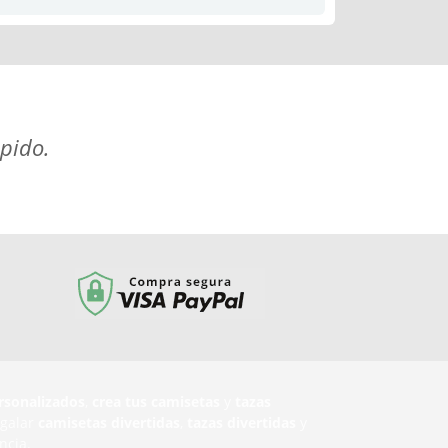
apido.
rsonalizados
,
crea tus camisetas
y
tazas
egalar
camisetas divertidas
,
tazas divertidas
y
ncia.