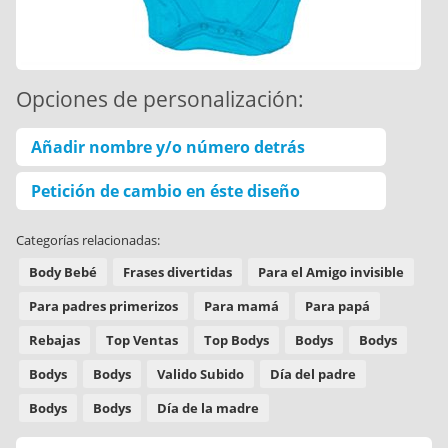
Opciones de personalización:
Añadir nombre y/o número detrás
Petición de cambio en éste diseño
Categorías relacionadas:
Body Bebé
Frases divertidas
Para el Amigo invisible
Para padres primerizos
Para mamá
Para papá
Rebajas
Top Ventas
Top Bodys
Bodys
Bodys
Bodys
Bodys
Valido Subido
Día del padre
Bodys
Bodys
Día de la madre