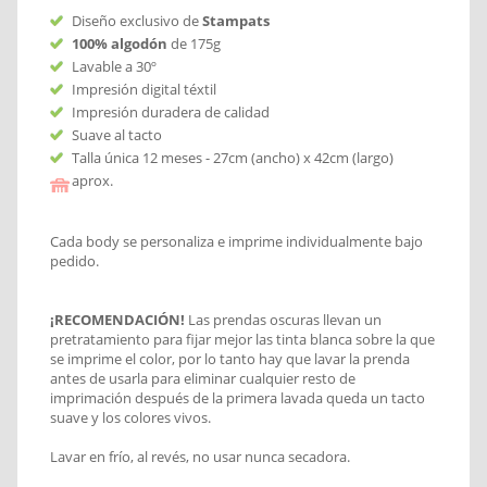
Diseño exclusivo de
Stampats
100% algodón
de 175g
Lavable a 30º
Impresión digital téxtil
Impresión duradera de calidad
Suave al tacto
Talla única 12 meses - 27cm (ancho) x 42cm (largo)
aprox.
Cada body se personaliza e imprime individualmente bajo
pedido.
¡RECOMENDACIÓN!
Las prendas oscuras llevan un
pretratamiento para fijar mejor las tinta blanca sobre la que
se imprime el color, por lo tanto hay que lavar la prenda
antes de usarla para eliminar cualquier resto de
imprimación después de la primera lavada queda un tacto
suave y los colores vivos.
Lavar en frío, al revés, no usar nunca secadora.