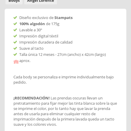
Bodys
Angel Lorente
Diseño exclusivo de
Stampats
100% algodón
de 175g
Lavable a 30º
Impresión digital téxtil
Impresión duradera de calidad
Suave al tacto
Talla única 12 meses - 27cm (ancho) x 42cm (largo)
aprox.
Cada body se personaliza e imprime individualmente bajo
pedido.
¡RECOMENDACIÓN!
Las prendas oscuras llevan un
pretratamiento para fijar mejor las tinta blanca sobre la que
se imprime el color, por lo tanto hay que lavar la prenda
antes de usarla para eliminar cualquier resto de
imprimación después de la primera lavada queda un tacto
suave y los colores vivos.