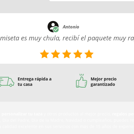
Antonio
miseta es muy chula, recibí el paquete muy r
Entrega rápida a
Mejor precio
tu casa
garantizado
,
personalizar tu taza
y otros productos al mejor precio,
regalos pe
n
, Día del Padre, Día de la Madre, Navidad o cumpleaños, puedes r
a calidad excelente en sus servicios con más de 15 años de experie