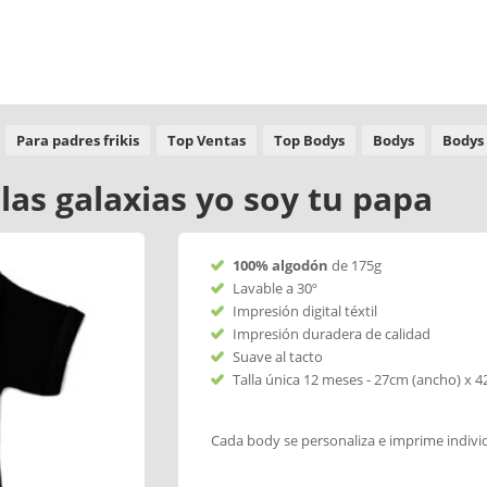
Para padres frikis
Top Ventas
Top Bodys
Bodys
Bodys
las galaxias yo soy tu papa
100% algodón
de 175g
Lavable a 30º
Impresión digital téxtil
Impresión duradera de calidad
Suave al tacto
Talla única 12 meses - 27cm (ancho) x 4
Cada body se personaliza e imprime indiv