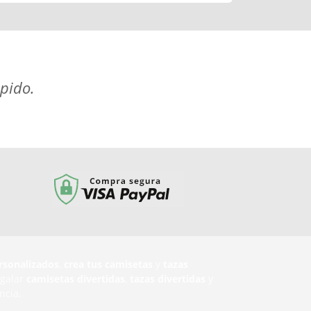
apido.
rsonalizados
,
crea tus camisetas
y
tazas
egalar
camisetas divertidas
,
tazas divertidas
y
ncia.