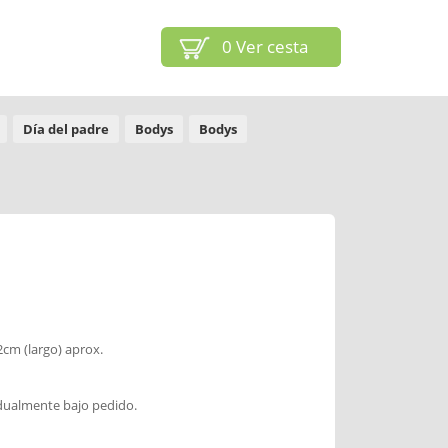
0
Ver cesta
Día del padre
Bodys
Bodys
2cm (largo) aprox.
idualmente bajo pedido.