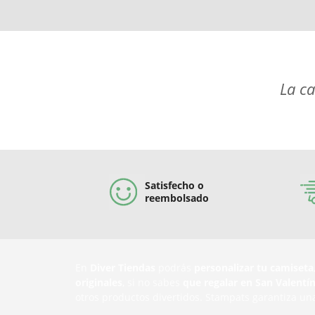
La ca
Satisfecho o
reembolsado
En
Diver Tiendas
podrás
personalizar tu camiseta
originales
, si no sabes
que regalar en San Valentí
otros productos divertidos. Stampats garantiza un