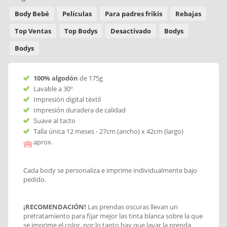
Body Bebé
Películas
Para padres frikis
Rebajas
Top Ventas
Top Bodys
Desactivado
Bodys
Bodys
100% algodón
de 175g
Lavable a 30º
Impresión digital téxtil
Impresión duradera de calidad
Suave al tacto
Talla única 12 meses - 27cm (ancho) x 42cm (largo)
aprox.
Cada body se personaliza e imprime individualmente bajo
pedido.
¡RECOMENDACIÓN!
Las prendas oscuras llevan un
pretratamiento para fijar mejor las tinta blanca sobre la que
se imprime el color, por lo tanto hay que lavar la prenda