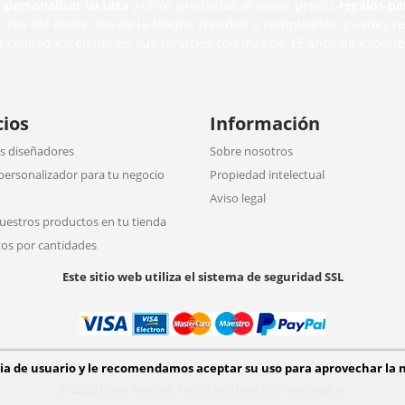
,
personalizar tu taza
y otros productos al mejor precio,
regalos pe
n
, Día del Padre, Día de la Madre, Navidad o cumpleaños, puedes r
a calidad excelente en sus servicios con más de 15 años de experie
cios
Información
 diseñadores
Sobre nosotros
personalizador para tu negocio
Propiedad intelectual
Aviso legal
uestros productos en tu tienda
os por cantidades
Este sitio web utiliza el sistema de seguridad SSL
cia de usuario y le recomendamos aceptar su uso para aprovechar la 
© 2026 Diver Tiendas. Todos los derechos reservados.