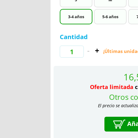
3-4 años
5-6 años
Cantidad
¡Últimas unida
16,
Oferta limitada
c
Otros co
El precio se actualiz
Aña