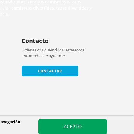
rsonalizados
,
crea tus camisetas
y
tazas
egalar
camisetas divertidas
,
tazas divertidas
y
ncia.
Contacto
Si tienes cualquier duda, estaremos
encantados de ayudarte.
CONTACTAR
navegación.
ACEPTO