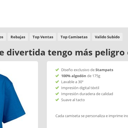
os
Rebajas
Top Ventas
Top Camisetas
Valido Subido
e divertida tengo más peligro
Diseño exclusivo de
Stampats
100% algodón
de 175g
Lavable a 30º
Impresión digital téxtil
Impresión duradera de calidad
Suave al tacto
Cada camiseta se personaliza e imprime in