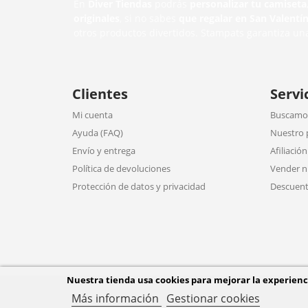
En
Diver Tiendas
podrás
personalizar tu camiseta
originales
, si no sabes
que regalar en San Valentí
otros productos divertidos. Stampats garantiza un
Clientes
Servi
Mi cuenta
Buscamos
Ayuda (FAQ)
Nuestro 
Envío y entrega
Afiliación
Política de devoluciones
Vender n
Protección de datos y privacidad
Descuent
Nuestra tienda usa cookies para mejorar la experien
Más información
Gestionar cookies