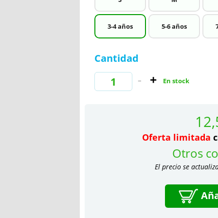
3-4 años
5-6 años
Cantidad
En stock
12,
Oferta limitada
c
Otros co
El precio se actualiz
Aña