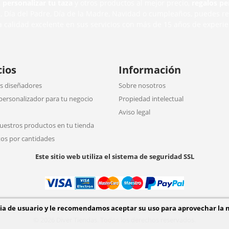
,
personalizar tu taza
y otros productos al mejor precio,
regalos pe
n
, Día del Padre, Día de la Madre, Navidad o cumpleaños, puedes r
a calidad excelente en sus servicios con más de 15 años de experie
cios
Información
 diseñadores
Sobre nosotros
personalizador para tu negocio
Propiedad intelectual
Aviso legal
uestros productos en tu tienda
os por cantidades
Este sitio web utiliza el sistema de seguridad SSL
cia de usuario y le recomendamos aceptar su uso para aprovechar la 
© 2026 Diver Tiendas. Todos los derechos reservados.