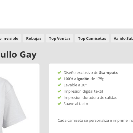
 invisible
Rebajas
Top Ventas
Top Camisetas
Valido Su
ullo Gay
Diseño exclusivo de
Stampats
100% algodón
de 175g
Lavable a 30º
Impresión digital téxtil
Impresión duradera de calidad
Suave al tacto
Cada camiseta se personaliza e imprime in