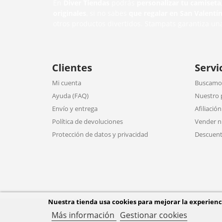
En
Diver Tiendas
podrás
personalizar tu camiseta
originales
, si no sabes
que regalar en San Valentí
otros productos divertidos. Stampats garantiza un
Clientes
Servi
Mi cuenta
Buscamos
Ayuda (FAQ)
Nuestro 
Envío y entrega
Afiliación
Política de devoluciones
Vender n
Protección de datos y privacidad
Descuent
Nuestra tienda usa cookies para mejorar la experien
Más información
Gestionar cookies