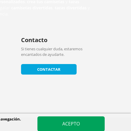
rsonalizados
,
crea tus camisetas
y
tazas
egalar
camisetas divertidas
,
tazas divertidas
y
ncia.
Contacto
Si tienes cualquier duda, estaremos
encantados de ayudarte.
CONTACTAR
navegación.
ACEPTO