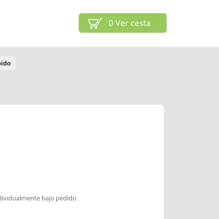
0
Ver cesta
bido
dividualmente bajo pedido.