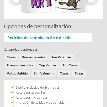
Opciones de personalización:
Petición de cambio en éste diseño
Categorías relacionadas:
Tazas
Días especiales
San Valentín
Frases divertidas
Top Ventas
Top Tazas
Valido Subido
San Valentín
Tazas
Tazas
Diseño exclusivo de
Stampats
Apto para lavavajillas
Apto para microondas
Impresión de calidad y de por vida