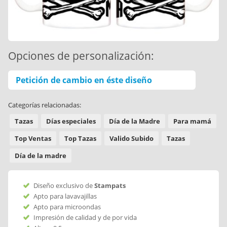
Opciones de personalización:
Petición de cambio en éste diseño
Categorías relacionadas:
Tazas
Días especiales
Día de la Madre
Para mamá
Top Ventas
Top Tazas
Valido Subido
Tazas
Día de la madre
Diseño exclusivo de
Stampats
Apto para lavavajillas
Apto para microondas
Impresión de calidad y de por vida