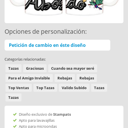
Opciones de personalización:
Petición de cambio en éste diseño
Categorías relacionadas:
Tazas
Graciosas
Cuando sea mayor seré
Para el Amigo Invisible
Rebajas
Rebajas
Top Ventas
Top Tazas
Valido Subido
Tazas
Tazas
Diseño exclusivo de
Stampats
Apto para lavavajillas
Apto para microondas