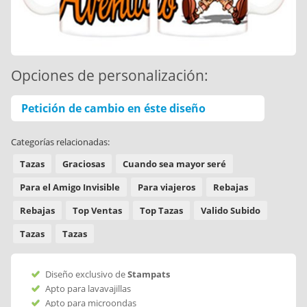
Opciones de personalización:
Petición de cambio en éste diseño
Categorías relacionadas:
Tazas
Graciosas
Cuando sea mayor seré
Para el Amigo Invisible
Para viajeros
Rebajas
Rebajas
Top Ventas
Top Tazas
Valido Subido
Tazas
Tazas
Diseño exclusivo de
Stampats
Apto para lavavajillas
Apto para microondas