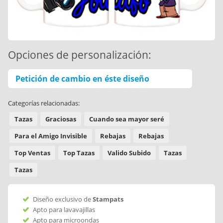
Opciones de personalización:
Petición de cambio en éste diseño
Categorías relacionadas:
Tazas
Graciosas
Cuando sea mayor seré
Para el Amigo Invisible
Rebajas
Rebajas
Top Ventas
Top Tazas
Valido Subido
Tazas
Tazas
Diseño exclusivo de
Stampats
Apto para lavavajillas
Apto para microondas