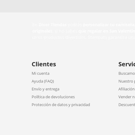
En
Diver Tiendas
podrás
personalizar tu camiseta
originales
, si no sabes
que regalar en San Valentí
otros productos divertidos. Stampats garantiza un
Clientes
Servi
Mi cuenta
Buscamos
Ayuda (FAQ)
Nuestro 
Envío y entrega
Afiliación
Política de devoluciones
Vender n
Protección de datos y privacidad
Descuent