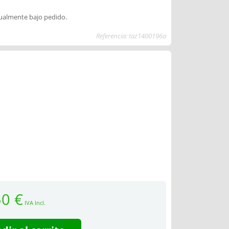
dualmente bajo pedido.
Referencia: taz1400196a
50 €
IVA Incl.