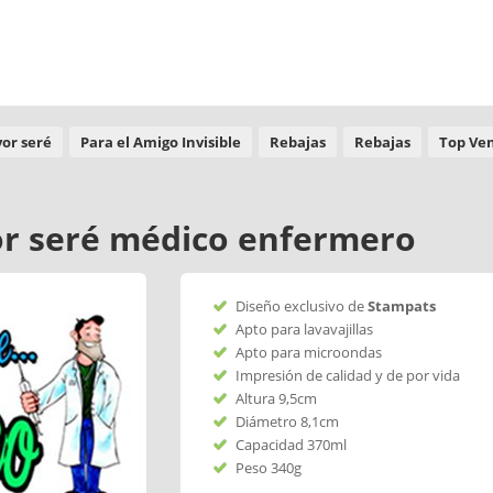
or seré
Para el Amigo Invisible
Rebajas
Rebajas
Top Ve
r seré médico enfermero
Diseño exclusivo de
Stampats
Apto para lavavajillas
Apto para microondas
Impresión de calidad y de por vida
Altura 9,5cm
Diámetro 8,1cm
Capacidad 370ml
Peso 340g