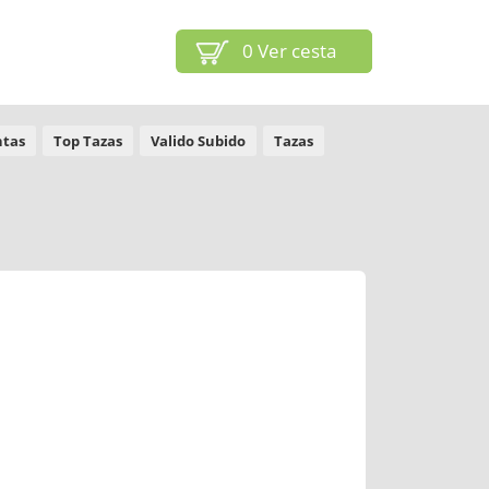
0
Ver cesta
ntas
Top Tazas
Valido Subido
Tazas