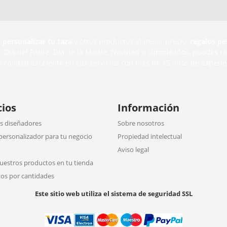
,
personalizar tu taza
y otros productos al mejor precio,
regalos pe
n
, Día del Padre, Día de la Madre, Navidad o cumpleaños, puedes r
a calidad excelente en sus servicios con más de 15 años de experie
cios
Información
 diseñadores
Sobre nosotros
personalizador para tu negocio
Propiedad intelectual
Aviso legal
uestros productos en tu tienda
os por cantidades
Este sitio web utiliza el sistema de seguridad SSL