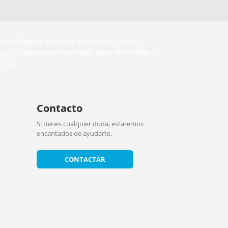
rsonalizados
,
crea tus camisetas
y
tazas
egalar
camisetas divertidas
,
tazas divertidas
y
ncia.
Contacto
Si tienes cualquier duda, estaremos
encantados de ayudarte.
CONTACTAR