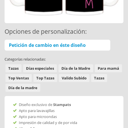
Opciones de personalización:
Petición de cambio en éste diseño
Categorías relacionadas:
Tazas
Días especiales
Día de la Madre
Para mamá
Top Ventas
Top Tazas
Valido Subido
Tazas
Día de la madre
Diseño exclusivo de
Stampats
Apto para lavavajillas
Apto para microondas
Impresión de calidad y de por vida