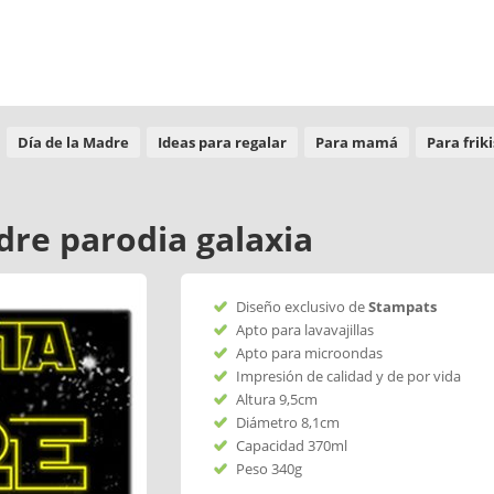
Día de la Madre
Ideas para regalar
Para mamá
Para friki
adre parodia galaxia
Diseño exclusivo de
Stampats
Apto para lavavajillas
Apto para microondas
Impresión de calidad y de por vida
Altura 9,5cm
Diámetro 8,1cm
Capacidad 370ml
Peso 340g