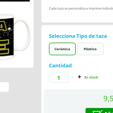
Cada taza se personaliza e imprime indivi
Selecciona Tipo de taza
Cerámica
Plástico
Cantidad
En stock
9,