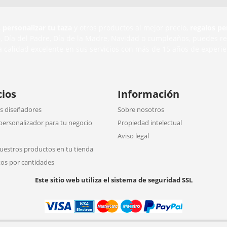
,
personalizar tu taza
y otros productos al mejor precio,
regalos pe
n
, Día del Padre, Día de la Madre, Navidad o cumpleaños, puedes r
a calidad excelente en sus servicios con más de 15 años de experie
cios
Información
 diseñadores
Sobre nosotros
personalizador para tu negocio
Propiedad intelectual
Aviso legal
uestros productos en tu tienda
os por cantidades
Este sitio web utiliza el sistema de seguridad SSL