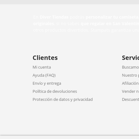
En
Diver Tiendas
podrás
personalizar tu camiseta
originales
, si no sabes
que regalar en San Valentí
otros productos divertidos. Stampats garantiza un
Clientes
Servi
Mi cuenta
Buscamos
Ayuda (FAQ)
Nuestro 
Envío y entrega
Afiliación
Política de devoluciones
Vender n
Protección de datos y privacidad
Descuent