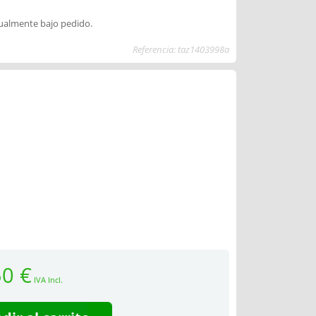
dualmente bajo pedido.
Referencia: taz1403998a
50 €
IVA Incl.