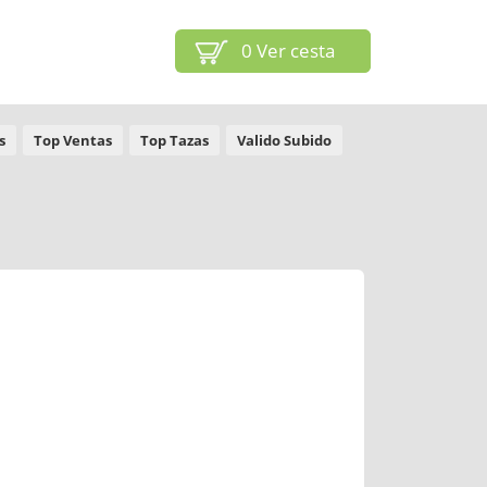
0
Ver cesta
s
Top Ventas
Top Tazas
Valido Subido