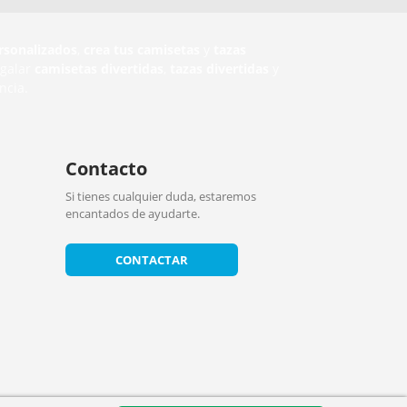
rsonalizados
,
crea tus camisetas
y
tazas
egalar
camisetas divertidas
,
tazas divertidas
y
ncia.
Contacto
Si tienes cualquier duda, estaremos
encantados de ayudarte.
CONTACTAR