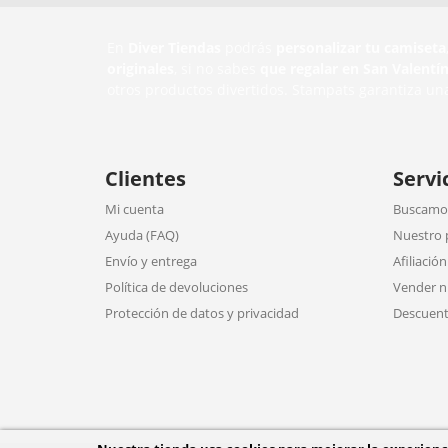
En
Diver Tiendas
podrás
personalizar tu camiseta
originales
, si no sabes
que regalar en San Valentí
otros productos divertidos. Stampats garantiza un
Clientes
Servi
Mi cuenta
Buscamos
Ayuda (FAQ)
Nuestro 
Envío y entrega
Afiliación
Política de devoluciones
Vender n
Protección de datos y privacidad
Descuent