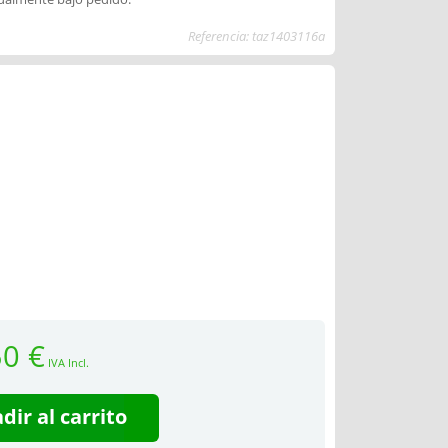
Referencia: taz1403116a
50 €
IVA Incl.
dir al carrito