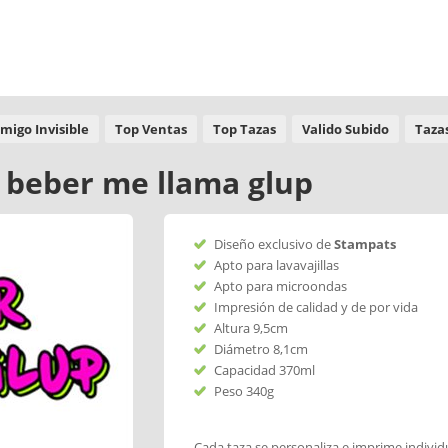
Amigo Invisible
Top Ventas
Top Tazas
Valido Subido
Taza
l beber me llama glup
Diseño exclusivo de
Stampats
Apto para lavavajillas
Apto para microondas
Impresión de calidad y de por vida
Altura 9,5cm
Diámetro 8,1cm
Capacidad 370ml
Peso 340g
Cada taza se personaliza e imprime indivi