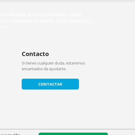
rsonalizados
,
crea tus camisetas
y
tazas
egalar
camisetas divertidas
,
tazas divertidas
y
ncia.
Contacto
Si tienes cualquier duda, estaremos
encantados de ayudarte.
CONTACTAR