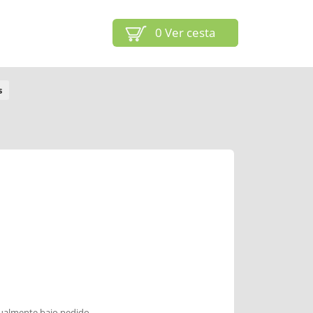
0
Ver cesta
s
dualmente bajo pedido.