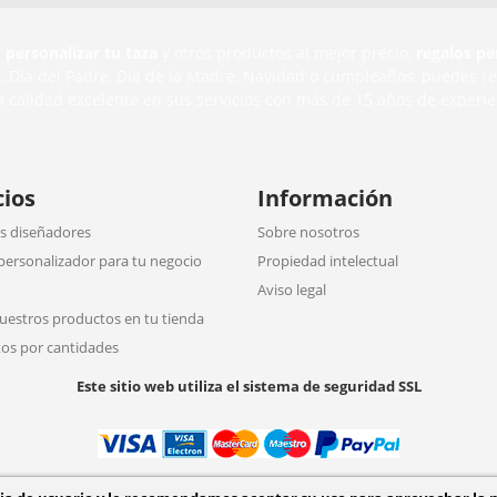
,
personalizar tu taza
y otros productos al mejor precio,
regalos pe
n
, Día del Padre, Día de la Madre, Navidad o cumpleaños, puedes r
a calidad excelente en sus servicios con más de 15 años de experie
cios
Información
 diseñadores
Sobre nosotros
personalizador para tu negocio
Propiedad intelectual
Aviso legal
uestros productos en tu tienda
os por cantidades
Este sitio web utiliza el sistema de seguridad SSL