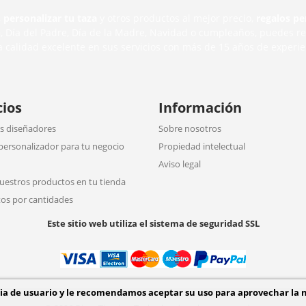
,
personalizar tu taza
y otros productos al mejor precio,
regalos pe
n
, Día del Padre, Día de la Madre, Navidad o cumpleaños, puedes r
a calidad excelente en sus servicios con más de 15 años de experie
cios
Información
 diseñadores
Sobre nosotros
personalizador para tu negocio
Propiedad intelectual
Aviso legal
uestros productos en tu tienda
os por cantidades
Este sitio web utiliza el sistema de seguridad SSL
cia de usuario y le recomendamos aceptar su uso para aprovechar la 