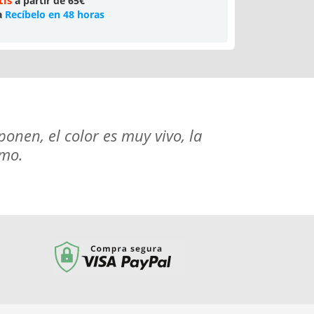
tis
a partir de 65€
a
Recíbelo en 48 horas
onen, el color es muy vivo, la
imo.