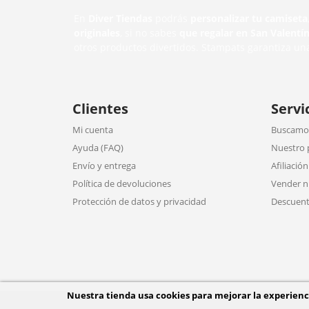
En
Diver Tiendas
podrás
personalizar tu camiseta
originales
, si no sabes
que regalar en San Valentí
otros productos divertidos. Stampats garantiza un
Clientes
Servi
Mi cuenta
Buscamos
Ayuda (FAQ)
Nuestro 
Envío y entrega
Afiliación
Política de devoluciones
Vender n
Protección de datos y privacidad
Descuent
Nuestra tienda usa cookies para mejorar la experien