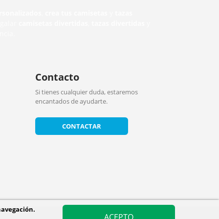
rsonalizados
,
crea tus camisetas
y
tazas
egalar
camisetas divertidas
,
tazas divertidas
y
ncia.
Contacto
Si tienes cualquier duda, estaremos
encantados de ayudarte.
CONTACTAR
navegación.
ACEPTO