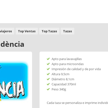
viajeros
Top Ventas
Top Tazas
Tazas
ndència
Apto para lavavajillas
Apto para microondas
Impresión de calidad y de por vida
Altura 9,5cm
Diámetro 8,1cm
Capacidad 370ml
Peso 340g
Cada taza se personaliza e imprime indivi