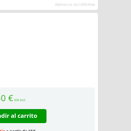
Referencia: taz1400364a
50 €
IVA Incl.
dir al carrito