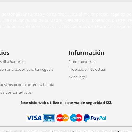
,
personalizar tu taza
y otros productos al mejor precio,
regalos pe
n
, Día del Padre, Día de la Madre, Navidad o cumpleaños, puedes r
a calidad excelente en sus servicios con más de 15 años de experie
cios
Información
 diseñadores
Sobre nosotros
personalizador para tu negocio
Propiedad intelectual
Aviso legal
uestros productos en tu tienda
os por cantidades
Este sitio web utiliza el sistema de seguridad SSL