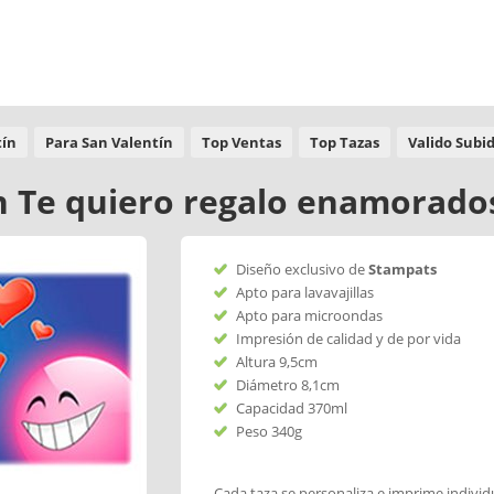
tín
Para San Valentín
Top Ventas
Top Tazas
Valido Subi
ín Te quiero regalo enamorado
Diseño exclusivo de
Stampats
Apto para lavavajillas
Apto para microondas
Impresión de calidad y de por vida
Altura 9,5cm
Diámetro 8,1cm
Capacidad 370ml
Peso 340g
Cada taza se personaliza e imprime indivi