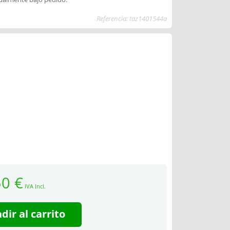
Referencia: taz1401544a
50 €
IVA Incl.
dir al carrito