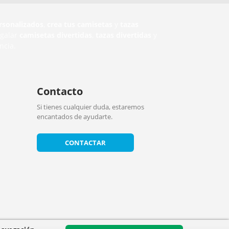
rsonalizados
,
crea tus camisetas
y
tazas
egalar
camisetas divertidas
,
tazas divertidas
y
ncia.
Contacto
Si tienes cualquier duda, estaremos
encantados de ayudarte.
CONTACTAR