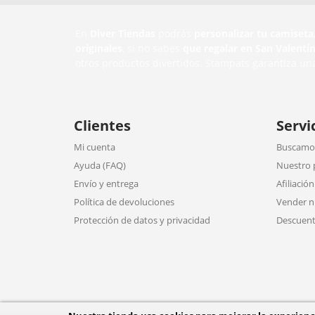
En
Diver Tiendas
podrás
personalizar tu camiseta
originales
, si no sabes
que regalar en San Valentí
otros productos divertidos. Stampats garantiza un
Clientes
Servi
Mi cuenta
Buscamos
Ayuda (FAQ)
Nuestro 
Envío y entrega
Afiliación
Política de devoluciones
Vender n
Protección de datos y privacidad
Descuent