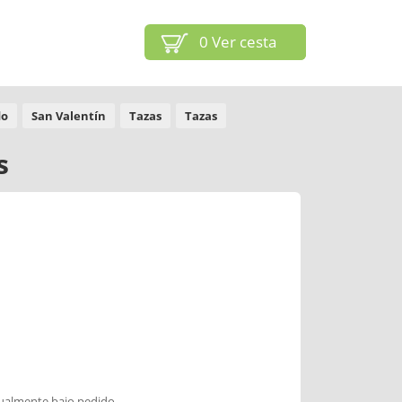
0
Ver cesta
do
San Valentín
Tazas
Tazas
s
dualmente bajo pedido.