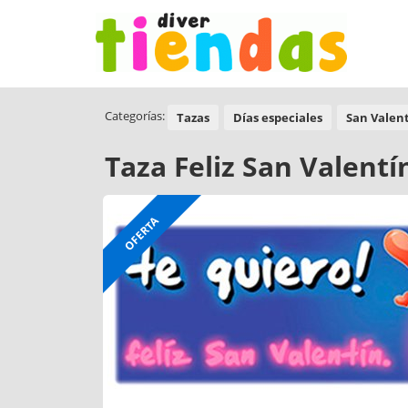
Categorías:
Tazas
Días especiales
San Valen
Taza Feliz San Valent
OFERTA