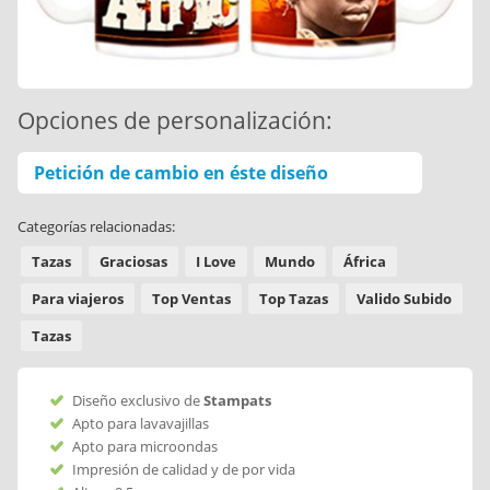
Opciones de personalización:
Petición de cambio en éste diseño
Categorías relacionadas:
Tazas
Graciosas
I Love
Mundo
África
Para viajeros
Top Ventas
Top Tazas
Valido Subido
Tazas
Diseño exclusivo de
Stampats
Apto para lavavajillas
Apto para microondas
Impresión de calidad y de por vida