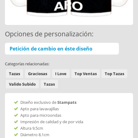
Opciones de personalización:
Petición de cambio en éste diseño
Categorías relacionadas:
Tazas
Graciosas
I Love
Top Ventas
Top Tazas
Valido Subido
Tazas
Diseño exclusivo de
Stampats
Apto para lavavajillas
Apto para microondas
Impresión de calidad y de por vida
Altura 9,5cm
Diámetro 8,1cm