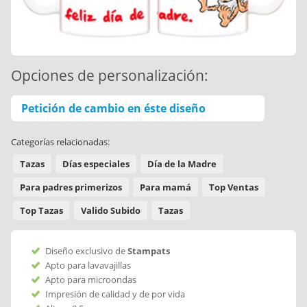
Opciones de personalización:
Petición de cambio en éste diseño
Categorías relacionadas:
Tazas
Días especiales
Día de la Madre
Para padres primerizos
Para mamá
Top Ventas
Top Tazas
Valido Subido
Tazas
Diseño exclusivo de
Stampats
Apto para lavavajillas
Apto para microondas
Impresión de calidad y de por vida