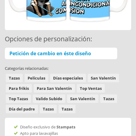
Opciones de personalización:
Petición de cambio en éste diseño
Categorías relacionadas:
Tazas
Películas
Días especiales
San Valentín
Para frikis
Para San Valentín
Top Ventas
Top Tazas
Valido Subido
San Valentín
Tazas
Día del padre
Tazas
Tazas
Diseño exclusivo de
Stampats
Apto para lavavajillas