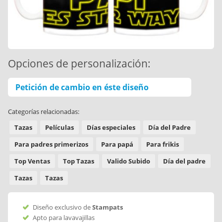
Opciones de personalización:
Petición de cambio en éste diseño
Categorías relacionadas:
Tazas
Películas
Días especiales
Día del Padre
Para padres primerizos
Para papá
Para frikis
Top Ventas
Top Tazas
Valido Subido
Día del padre
Tazas
Tazas
Diseño exclusivo de
Stampats
Apto para lavavajillas