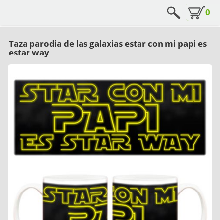
0
Taza parodia de las galaxias estar con mi papi es
estar way