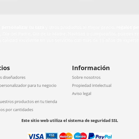
,
personalizar tu taza
y otros productos al mejor precio,
regalos pe
n
, Día del Padre, Día de la Madre, Navidad o cumpleaños, puedes r
a calidad excelente en sus servicios con más de 15 años de experie
cios
Información
 diseñadores
Sobre nosotros
personalizador para tu negocio
Propiedad intelectual
Aviso legal
uestros productos en tu tienda
os por cantidades
Este sitio web utiliza el sistema de seguridad SSL