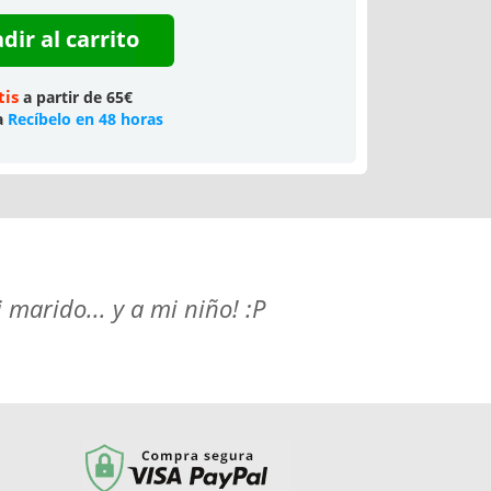
dir al carrito
tis
a partir de 65€
a
Recíbelo en 48 horas
marido... y a mi niño! :P