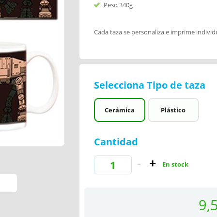
Peso 340g
Cada taza se personaliza e imprime indivi
Selecciona Tipo de taza
Cerámica
Plástico
Cantidad
En stock
9,