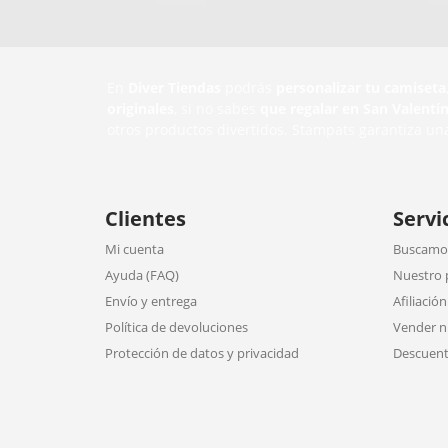
En
Diver Tiendas
podrás
personalizar tu camiseta
originales
, si no sabes
que regalar en San Valentí
otros productos divertidos. Stampats garantiza un
Clientes
Servi
Mi cuenta
Buscamos
Ayuda (FAQ)
Nuestro 
Envío y entrega
Afiliación
Política de devoluciones
Vender n
Protección de datos y privacidad
Descuent