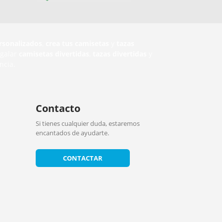
rsonalizados
,
crea tus camisetas
y
tazas
egalar
camisetas divertidas
,
tazas divertidas
y
ncia.
Contacto
Si tienes cualquier duda, estaremos
encantados de ayudarte.
CONTACTAR