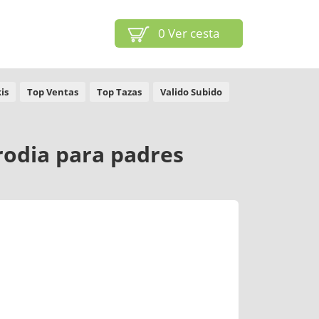
0
Ver cesta
is
Top Ventas
Top Tazas
Valido Subido
arodia para padres