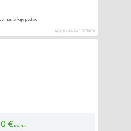
dualmente bajo pedido.
Referencia: taz1401931a
50 €
IVA Incl.