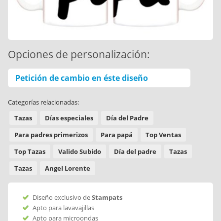
Opciones de personalización:
Petición de cambio en éste diseño
Categorías relacionadas:
Tazas
Días especiales
Día del Padre
Para padres primerizos
Para papá
Top Ventas
Top Tazas
Valido Subido
Día del padre
Tazas
Tazas
Angel Lorente
Diseño exclusivo de
Stampats
Apto para lavavajillas
Apto para microondas