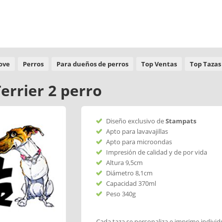
Love
Perros
Para dueños de perros
Top Ventas
Top Tazas
Terrier 2 perro
Diseño exclusivo de
Stampats
Apto para lavavajillas
Apto para microondas
Impresión de calidad y de por vida
Altura 9,5cm
Diámetro 8,1cm
Capacidad 370ml
Peso 340g
Cada taza se personaliza e imprime indivi