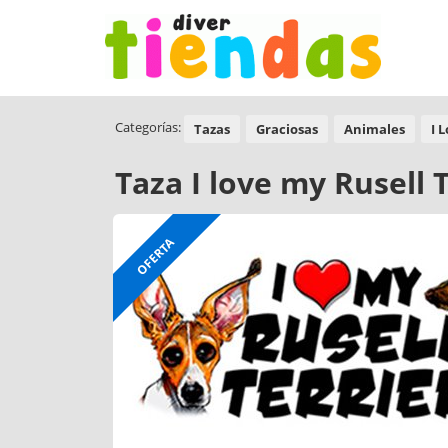
Categorías:
Tazas
Graciosas
Animales
I 
Taza I love my Rusell 
OFERTA