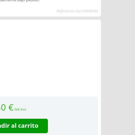
Referencia: taz1400899a
50 €
IVA Incl.
dir al carrito