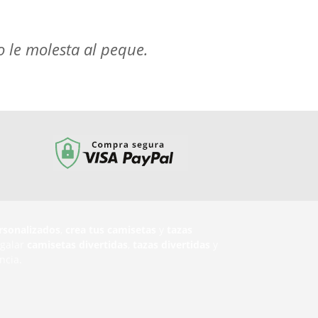
o le molesta al peque.
rsonalizados
,
crea tus camisetas
y
tazas
egalar
camisetas divertidas
,
tazas divertidas
y
ncia.