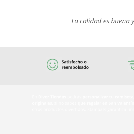
La calidad es buena y
Satisfecho o
reembolsado
En
Diver Tiendas
podrás
personalizar tu camiseta
originales
, si no sabes
que regalar en San Valentí
otros productos divertidos. Stampats garantiza un