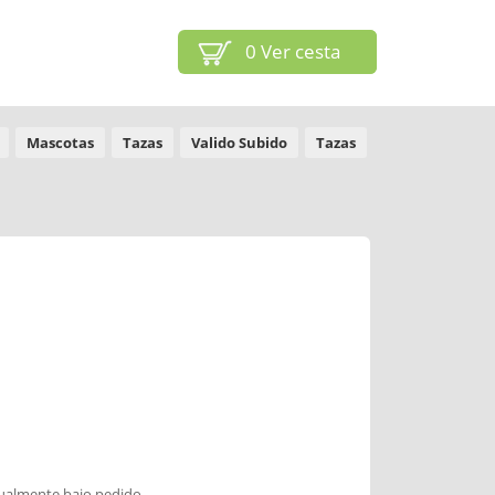
0
Ver cesta
Mascotas
Tazas
Valido Subido
Tazas
dualmente bajo pedido.