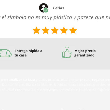
Carlos
 el símbolo no es muy plástico y parece que n
Entrega rápida a
Mejor precio
tu casa
garantizado
,
personalizar tu taza
y otros productos al mejor precio,
regalos pe
n
, Día del Padre, Día de la Madre, Navidad o cumpleaños, puedes r
a calidad excelente en sus servicios con más de 15 años de experie